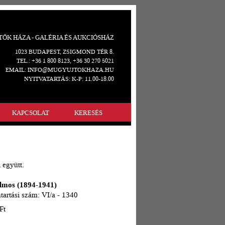
ŐK HÁZA - GALÉRIA ÉS AUKCIÓSHÁZ
1023 BUDAPEST, ZSIGMOND TÉR 8.
TEL.: +36 1 800 8123, +36 30 270 5021
EMAIL: INFO@MUGYUJTOKHAZA.HU
NYITVATARTÁS: K-P: 11.00-18.00
KAPCSOLAT
KERESÉS
 együtt.
lmos (1894-1941)
tartási szám: VI/a - 1340
Ft