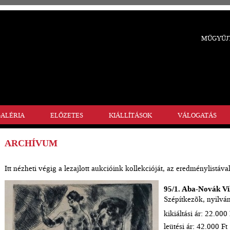
MŰGYŰJT
ALÉRIA
ELŐZETES
KIÁLLÍTÁSOK
VÁLOGATÁS
ARCHÍVUM
Itt nézheti végig a lezajlott aukcióink kollekcióját, az eredménylistával
95/1. Aba-Novák Vi
Szépítkezõk, nyilván
kikiáltási ár: 22.000 
leütési ár: 42.000 Ft