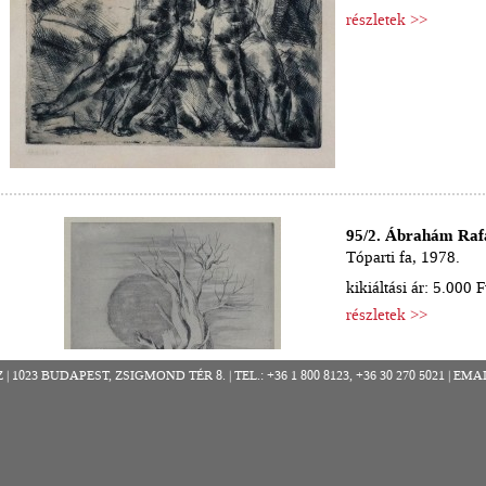
részletek >>
95/2. Ábrahám Rafa
Tóparti fa, 1978.
kikiáltási ár: 5.000 F
részletek >>
023 BUDAPEST, ZSIGMOND TÉR 8. | TEL.: +36 1 800 8123, +36 30 270 5021 