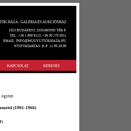
ŐK HÁZA - GALÉRIA ÉS AUKCIÓSHÁZ
1023 BUDAPEST, ZSIGMOND TÉR 8.
TEL.: +36 1 800 8123, +36 30 270 5021
EMAIL: INFO@MUGYUJTOKHAZA.HU
NYITVATARTÁS: K-P: 11.00-18.00
KAPCSOLAT
KERESÉS
 együtt.
cometti (1901-1966)
Ft