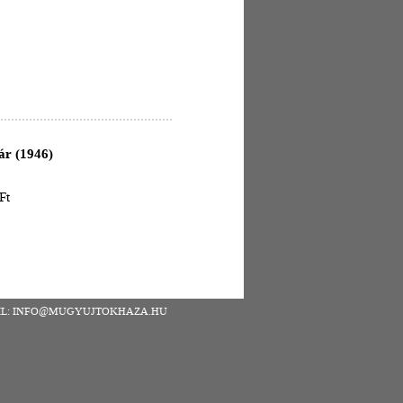
ár (1946)
Ft
| EMAIL: INFO@MUGYUJTOKHAZA.HU