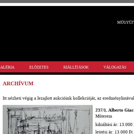
MŰGYŰJT
ALÉRIA
ELŐZETES
KIÁLLÍTÁSOK
VÁLOGATÁS
ARCHÍVUM
Itt nézheti végig a lezajlott aukcióink kollekcióját, az eredménylistával
237/1. Alberto Gia
Műterem
kikiáltási ár: 13.000 
leütési ár: 13.000 Ft