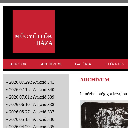
AUKCIÓK
ARCHÍVUM
GALÉRIA
ELŐZETES
ARCHÍVUM
2026.07.29.: Aukció 341
2026.07.15.: Aukció 340
Itt nézheti végig a lezajlo
2026.07.01.: Aukció 339
2026.06.10.: Aukció 338
2026.05.27.: Aukció 337
2026.05.13.: Aukció 336
2026.04.29.: Aukció 335