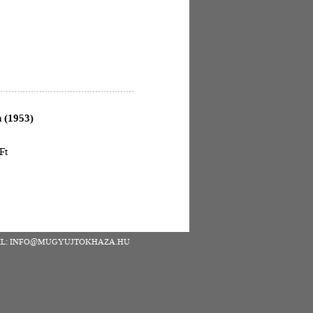
n (1953)
Ft
| EMAIL: INFO@MUGYUJTOKHAZA.HU