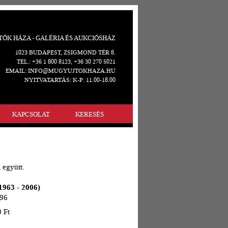
ŐK HÁZA - GALÉRIA ÉS AUKCIÓSHÁZ
1023 BUDAPEST, ZSIGMOND TÉR 8.
TEL.: +36 1 800 8123, +36 30 270 5021
EMAIL: INFO@MUGYUJTOKHAZA.HU
NYITVATARTÁS: K-P: 11.00-18.00
KAPCSOLAT
KERESÉS
 együtt.
1963 - 2006)
996
0 Ft