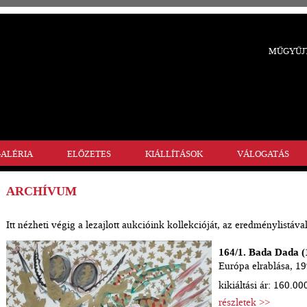
MŰGYŰJT
ALÉRIA
ELŐZETES
KIÁLLÍTÁSOK
VÁLOGATÁS
ARCHÍVUM
Itt nézheti végig a lezajlott aukcióink kollekcióját, az eredménylistával
164/1. Bada Dada (
Európa elrablása, 1
kikiáltási ár: 160.00
részletek >>