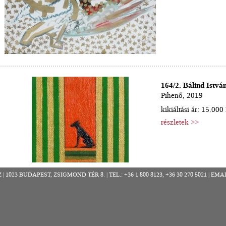
164/2. Bálind Istvá
Pihenő, 2019
kikiáltási ár: 15.000 
részletek >>
023 BUDAPEST, ZSIGMOND TÉR 8. | TEL.: +36 1 800 8123, +36 30 270 5021 