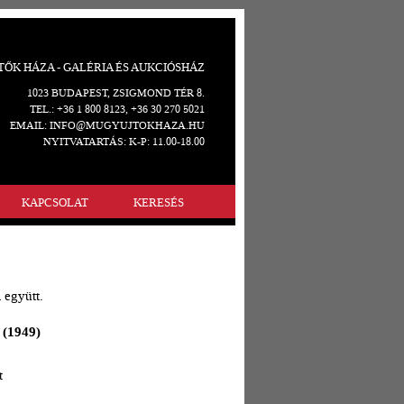
ŐK HÁZA - GALÉRIA ÉS AUKCIÓSHÁZ
1023 BUDAPEST, ZSIGMOND TÉR 8.
TEL.: +36 1 800 8123, +36 30 270 5021
EMAIL: INFO@MUGYUJTOKHAZA.HU
NYITVATARTÁS: K-P: 11.00-18.00
KAPCSOLAT
KERESÉS
 együtt.
 (1949)
t