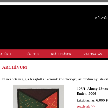
MŰGYŰJT
ALÉRIA
ELŐZETES
KIÁLLÍTÁSOK
VÁLOGATÁS
ARCHÍVUM
Itt nézheti végig a lezajlott aukcióink kollekcióját, az eredménylistával
125/1. Aknay János
Emlék, 2006
kikiáltási ár: 6.000 F
részletek >>