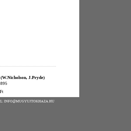
 (W.Nicholson, J.Pryde)
1895
Ft
| EMAIL: INFO@MUGYUJTOKHAZA.HU