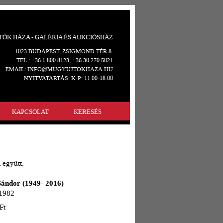
ŐK HÁZA - GALÉRIA ÉS AUKCIÓSHÁZ
1023 BUDAPEST, ZSIGMOND TÉR 8.
TEL.: +36 1 800 8123, +36 30 270 5021
EMAIL: INFO@MUGYUJTOKHAZA.HU
NYITVATARTÁS: K-P: 11.00-18.00
KAPCSOLAT
KERESÉS
 együtt.
Sándor (1949- 2016)
 1982
Ft