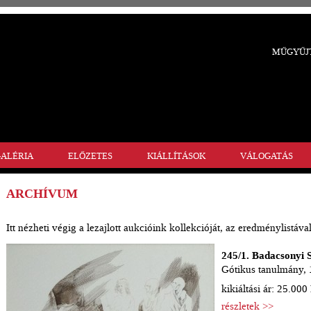
MŰGYŰJT
ALÉRIA
ELŐZETES
KIÁLLÍTÁSOK
VÁLOGATÁS
ARCHÍVUM
Itt nézheti végig a lezajlott aukcióink kollekcióját, az eredménylistával
245/1. Badacsonyi 
Gótikus tanulmány,
kikiáltási ár: 25.000 
részletek >>