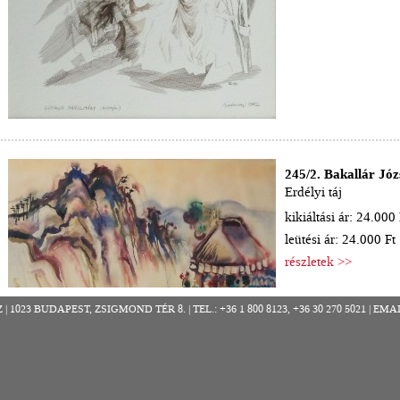
245/2. Bakallár Józ
Erdélyi táj
kikiáltási ár: 24.000 
leütési ár: 24.000 Ft
részletek >>
023 BUDAPEST, ZSIGMOND TÉR 8. | TEL.: +36 1 800 8123, +36 30 270 5021 