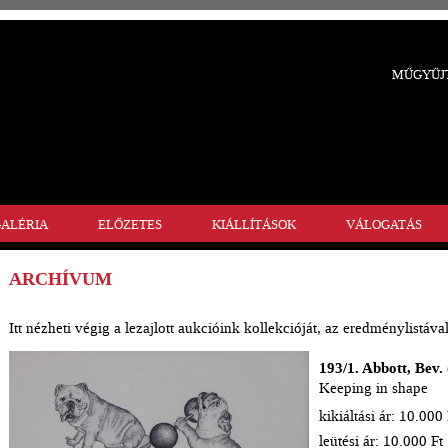
MŰGYŰJT
ALÉRIA
ELŐZETES
KIÁLLÍTÁSOK
VÁLOGATÁS
ARCHÍVUM
Itt nézheti végig a lezajlott aukcióink kollekcióját, az eredménylistával
193/1. Abbott, Bev.
Keeping in shape
kikiáltási ár: 10.000 
leütési ár: 10.000 Ft