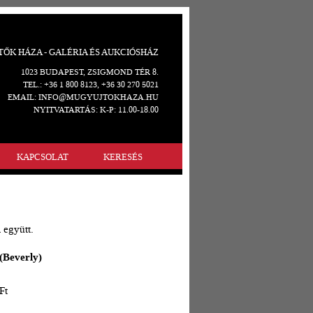
ŐK HÁZA - GALÉRIA ÉS AUKCIÓSHÁZ
1023 BUDAPEST, ZSIGMOND TÉR 8.
TEL.: +36 1 800 8123, +36 30 270 5021
EMAIL: INFO@MUGYUJTOKHAZA.HU
NYITVATARTÁS: K-P: 11.00-18.00
KAPCSOLAT
KERESÉS
 együtt.
 (Beverly)
Ft