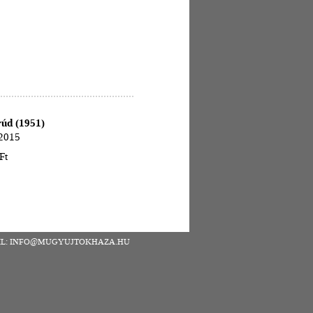
rúd (1951)
 2015
Ft
| EMAIL: INFO@MUGYUJTOKHAZA.HU