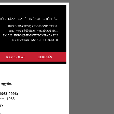
ŐK HÁZA - GALÉRIA ÉS AUKCIÓSHÁZ
1023 BUDAPEST, ZSIGMOND TÉR 8.
TEL.: +36 1 800 8123, +36 30 270 5021
EMAIL: INFO@MUGYUJTOKHAZA.HU
NYITVATARTÁS: K-P: 11.00-18.00
KAPCSOLAT
KERESÉS
 együtt.
1963-2006)
ora, 1985
Ft
t