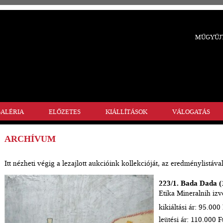
MŰGYŰJT
ALÉRIA
ELŐZETES
KIÁLLÍTÁSOK
VÁLOGATÁS
ARCHÍVUM
Itt nézheti végig a lezajlott aukcióink kollekcióját, az eredménylistával
223/1. Bada Dada (
Etika Mineralnih izv
kikiáltási ár: 95.000 
leütési ár: 110.000 F