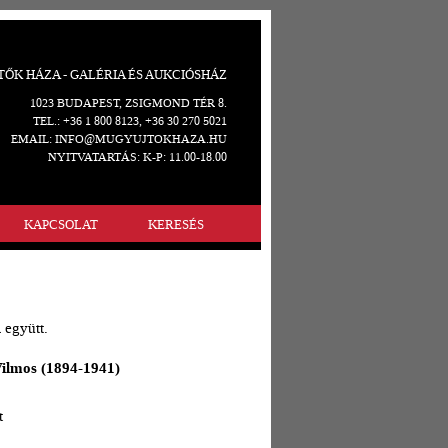
ŐK HÁZA - GALÉRIA ÉS AUKCIÓSHÁZ
1023 BUDAPEST, ZSIGMOND TÉR 8.
TEL.: +36 1 800 8123, +36 30 270 5021
EMAIL: INFO@MUGYUJTOKHAZA.HU
NYITVATARTÁS: K-P: 11.00-18.00
KAPCSOLAT
KERESÉS
 együtt.
ilmos (1894-1941)
t