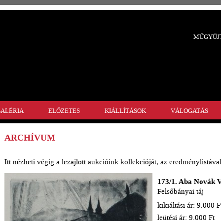
MŰGYŰJT
ALÉRIA
ELŐZETES
KIÁLLÍTÁSOK
VÁLOGATÁS
ARCHÍVUM
Itt nézheti végig a lezajlott aukcióink kollekcióját, az eredménylistával
173/1. Aba Novák V
Felsőbányai táj
kikiáltási ár: 9.000 F
leütési ár: 9.000 Ft