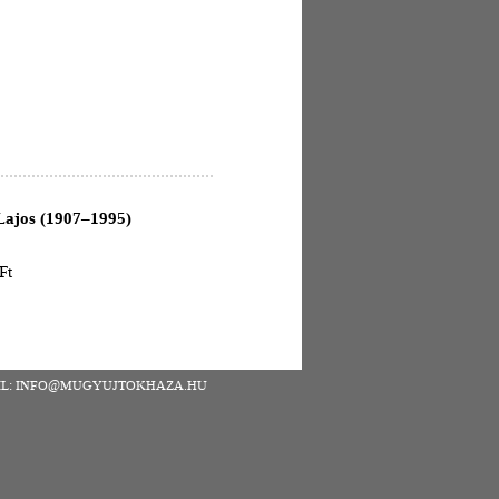
 Lajos (1907–1995)
Ft
| EMAIL: INFO@MUGYUJTOKHAZA.HU