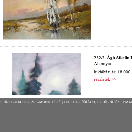
252/2. Ágh Aikelin
Alkonyat
kikiáltási ár: 18.000 
részletek >>
023 BUDAPEST, ZSIGMOND TÉR 8. | TEL.: +36 1 800 8123, +36 30 270 5021 