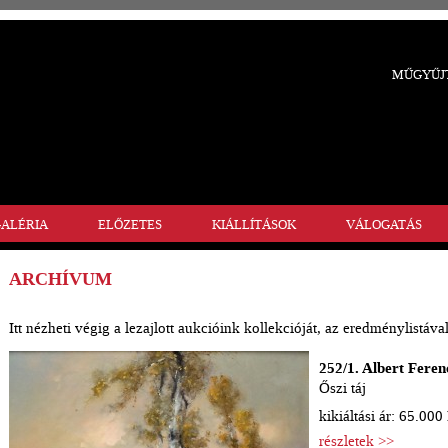
MŰGYŰJT
ALÉRIA
ELŐZETES
KIÁLLÍTÁSOK
VÁLOGATÁS
ARCHÍVUM
Itt nézheti végig a lezajlott aukcióink kollekcióját, az eredménylistával
252/1. Albert Feren
Őszi táj
kikiáltási ár: 65.000 
részletek >>