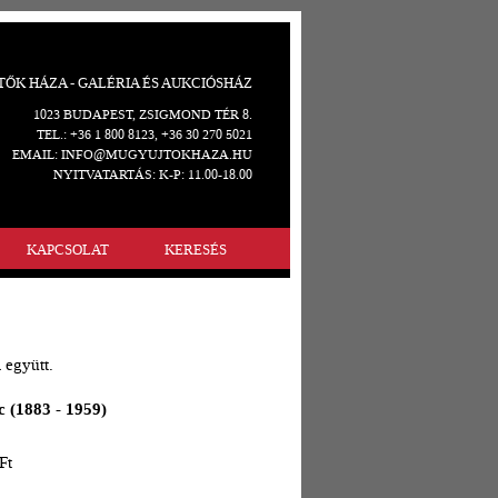
ŐK HÁZA - GALÉRIA ÉS AUKCIÓSHÁZ
1023 BUDAPEST, ZSIGMOND TÉR 8.
TEL.: +36 1 800 8123, +36 30 270 5021
EMAIL: INFO@MUGYUJTOKHAZA.HU
NYITVATARTÁS: K-P: 11.00-18.00
KAPCSOLAT
KERESÉS
 együtt.
c (1883 - 1959)
Ft