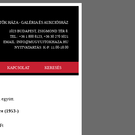
ŐK HÁZA - GALÉRIA ÉS AUKCIÓSHÁZ
1023 BUDAPEST, ZSIGMOND TÉR 8.
TEL.: +36 1 800 8123, +36 30 270 5021
EMAIL: INFO@MUGYUJTOKHAZA.HU
NYITVATARTÁS: K-P: 11.00-18.00
KAPCSOLAT
KERESÉS
 együtt.
re (1953-)
Ft