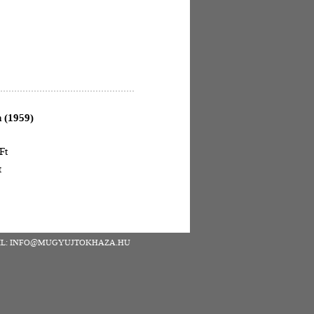
 (1959)
Ft
t
| EMAIL: INFO@MUGYUJTOKHAZA.HU