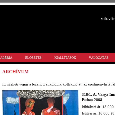
MŰGYŰJT
ALÉRIA
ELŐZETES
KIÁLLÍTÁSOK
VÁLOGATÁS
ARCHÍVUM
Itt nézheti végig a lezajlott aukcióink kollekcióját, az eredménylistával
318/1. A. Varga Im
Párban 2008
kikiáltási ár: 18.000 
leütési ár: 18.000 Ft